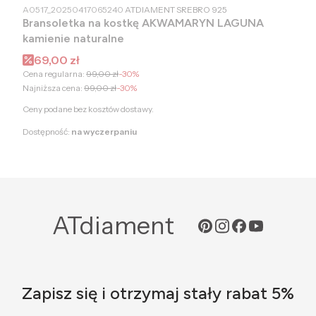
PRODUCENT
A0517_20250417065240
ATDIAMENT SREBRO 925
Bransoletka na kostkę AKWAMARYN LAGUNA
kamienie naturalne
Cena promocyjna
69,00 zł
Cena regularna:
99,00 zł
-30%
Najniższa cena:
99,00 zł
-30%
Ceny podane bez kosztów dostawy.
Dostępność:
na wyczerpaniu
ATdiament
Zapisz się i otrzymaj stały rabat 5%