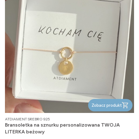
Zobacz produkt
PRODUCENT
ATDIAMENT SREBRO 925
Bransoletka na sznurku personalizowana TWOJA
LITERKA beżowy