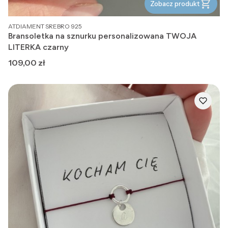
Zobacz produkt
PRODUCENT
ATDIAMENT SREBRO 925
Bransoletka na sznurku personalizowana TWOJA
LITERKA czarny
Cena
109,00 zł