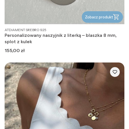
Zobacz produkt
PRODUCENT
ATDIAMENT SREBRO 925
Personalizowany naszyjnik z literką – blaszka 8 mm,
splot z kulek
Cena
155,00 zł