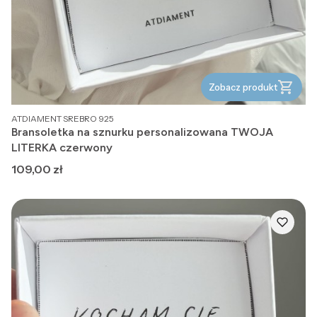
Zobacz produkt
PRODUCENT
ATDIAMENT SREBRO 925
Bransoletka na sznurku personalizowana TWOJA
LITERKA czerwony
Cena
109,00 zł