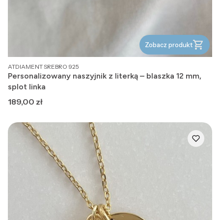
Zobacz produkt
PRODUCENT
ATDIAMENT SREBRO 925
Personalizowany naszyjnik z literką – blaszka 12 mm,
splot linka
Cena
189,00 zł