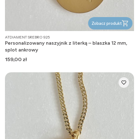
Zobacz produkt
PRODUCENT
ATDIAMENT SREBRO 925
Personalizowany naszyjnik z literką – blaszka 12 mm,
splot ankrowy
Cena
159,00 zł