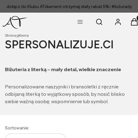
dołącz do Klubu ATdiament otrzymaj stały rabat 5% i #biżurady
Pro
Otwórz wyszukiwar
Szukaj
Zaloguj się
K
czego szukasz?
Strona główna
SPERSONALIZUJE.CI
Biżuteria z literką – mały detal, wielkie znaczenie
Personalizowane naszyjniki i bransoletki z ręcznie
odbijaną literką to wyjątkowy sposób, by nosić blisko
siebie ważną osobę, wspomnienie lub symbol.
Lista produktów
Sortowanie: