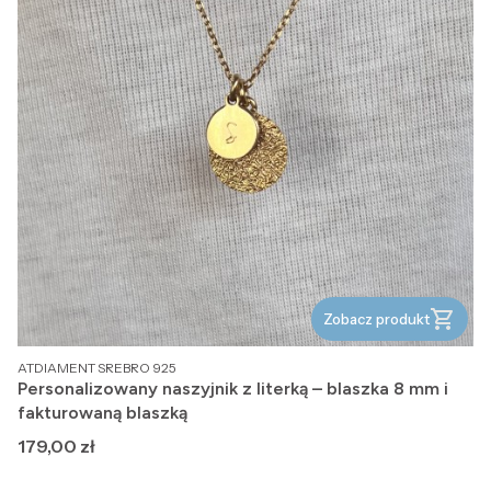
Zobacz produkt
PRODUCENT
ATDIAMENT SREBRO 925
Personalizowany naszyjnik z literką – blaszka 8 mm i
fakturowaną blaszką
Cena
179,00 zł