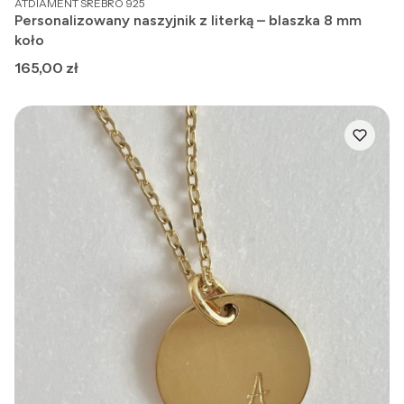
ATDIAMENT SREBRO 925
Personalizowany naszyjnik z literką – blaszka 8 mm
koło
Cena
165,00 zł