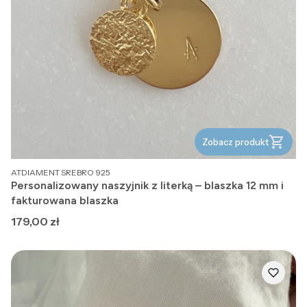
Zobacz produkt
PRODUCENT
ATDIAMENT SREBRO 925
Personalizowany naszyjnik z literką – blaszka 12 mm i
fakturowana blaszka
Cena
179,00 zł