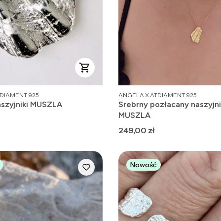
PRODUCENT
DIAMENT 925
ANGELA X ATDIAMENT 925
aszyjniki MUSZLA
Srebrny pozłacany naszyjni
MUSZLA
Cena
249,00 zł
Nowość