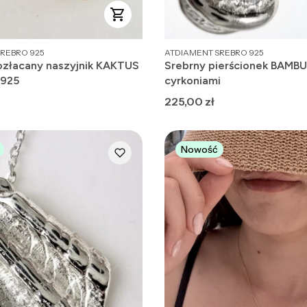
PRODUCENT
REBRO 925
ATDIAMENT SREBRO 925
ozłacany naszyjnik KAKTUS
Srebrny pierścionek BAMBU
 925
cyrkoniami
Cena
225,00 zł
Nowość