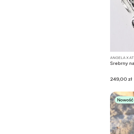
PRODUCENT
ANGELA X AT
Srebrny n
Cena
249,00 zł
Nowość