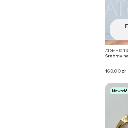
P
PRODUCENT
ATDIAMENT S
Srebrny n
Cena
169,00 zł
Nowość