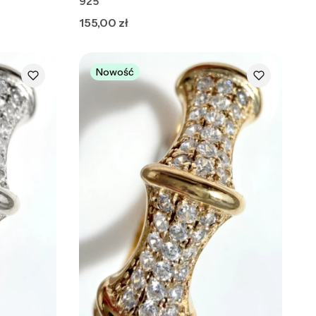
925
Cena
155,00 zł
Nowość