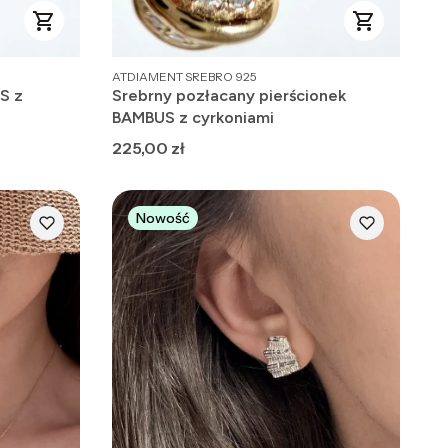
PRODUCENT
ATDIAMENT SREBRO 925
S z
Srebrny pozłacany pierścionek
BAMBUS z cyrkoniami
Cena
225,00 zł
Nowość