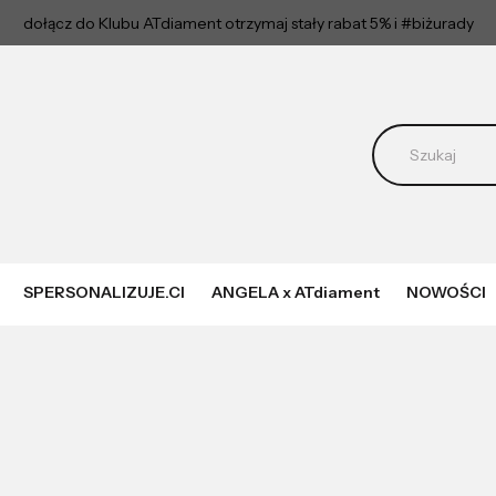
dołącz do Klubu ATdiament otrzymaj stały rabat 5% i #biżurady
SPERSONALIZUJE.CI
ANGELA x ATdiament
NOWOŚCI