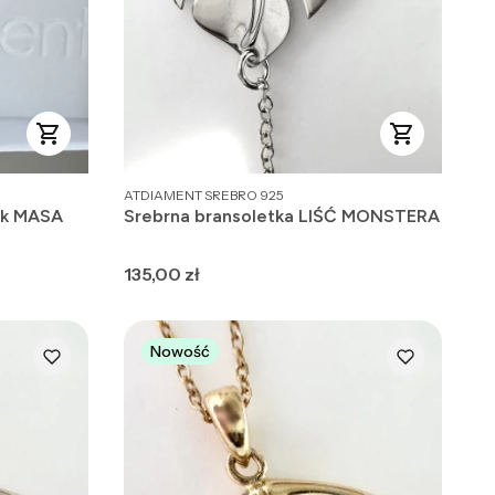
PRODUCENT
ATDIAMENT SREBRO 925
ik MASA
Srebrna bransoletka LIŚĆ MONSTERA
Cena
135,00 zł
Nowość