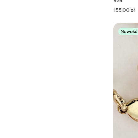
925
Cena
155,00 zł
Nowość