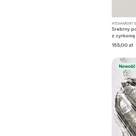
PRODUCENT
ATDIAMENT S
Srebrny p
z cyrkonią
Cena
155,00 zł
Nowość