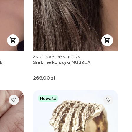
PRODUCENT
ANGELA X ATDIAMENT 925
ki
Srebrne kolczyki MUSZLA
Cena
269,00 zł
Nowość