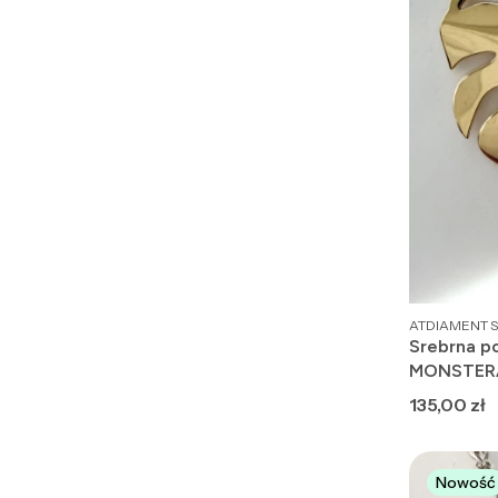
PRODUCENT
ATDIAMENT S
Srebrna p
MONSTER
Cena
135,00 zł
Nowość