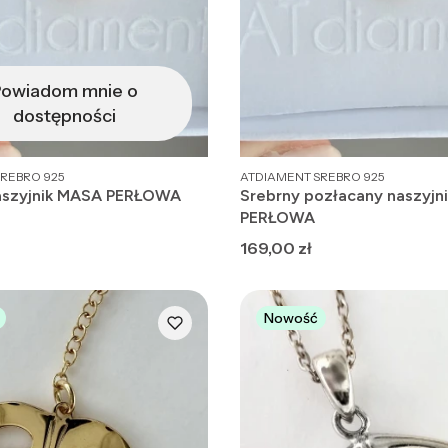
owiadom mnie o
dostępności
PRODUCENT
REBRO 925
ATDIAMENT SREBRO 925
aszyjnik MASA PERŁOWA
Srebrny pozłacany naszyjn
PERŁOWA
Cena
169,00 zł
Nowość