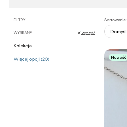
List
Sortowanie:
FILTRY
Domyśl
WYBRANE
Wyczyść
Kolekcja
Kolekcja
Nowość
Więcej opcji (20)