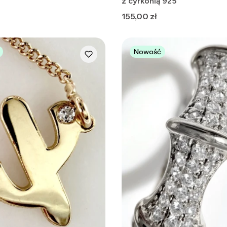
z cyrkonią 925
Cena
155,00 zł
Nowość