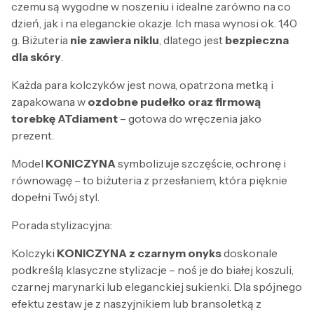
czemu są wygodne w noszeniu i idealne zarówno na co
dzień, jak i na eleganckie okazje. Ich masa wynosi ok. 1,40
g. Biżuteria
nie zawiera niklu
, dlatego jest
bezpieczna
dla skóry
.
Każda para kolczyków jest nowa, opatrzona metką i
zapakowana w
ozdobne pudełko oraz firmową
torebkę ATdiament
– gotowa do wręczenia jako
prezent.
Model
KONICZYNA
symbolizuje szczęście, ochronę i
równowagę – to biżuteria z przesłaniem, która pięknie
dopełni Twój styl.
Porada stylizacyjna:
Kolczyki
KONICZYNA z czarnym onyks
doskonale
podkreślą klasyczne stylizacje – noś je do białej koszuli,
czarnej marynarki lub eleganckiej sukienki. Dla spójnego
efektu zestaw je z naszyjnikiem lub bransoletką z