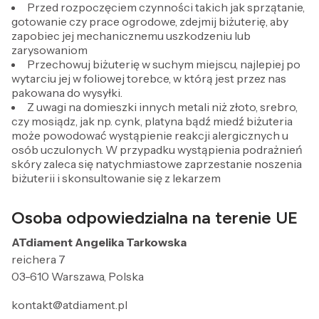
Przed rozpoczęciem czynności takich jak sprzątanie,
gotowanie czy prace ogrodowe, zdejmij biżuterię, aby
zapobiec jej mechanicznemu uszkodzeniu lub
zarysowaniom
Przechowuj biżuterię w suchym miejscu, najlepiej po
wytarciu jej w foliowej torebce, w którą jest przez nas
pakowana do wysyłki.
Z uwagi na domieszki innych metali niż złoto, srebro,
czy mosiądz, jak np. cynk, platyna bądź miedź biżuteria
może powodować wystąpienie reakcji alergicznych u
osób uczulonych. W przypadku wystąpienia podrażnień
skóry zaleca się natychmiastowe zaprzestanie noszenia
biżuterii i skonsultowanie się z lekarzem
Osoba odpowiedzialna na terenie UE
ATdiament Angelika Tarkowska
reichera 7
03-610 Warszawa, Polska
kontakt@atdiament.pl