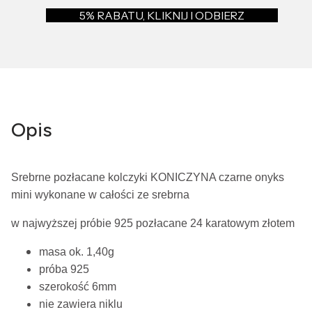
5% RABATU, KLIKNIJ I ODBIERZ
Opis
Srebrne pozłacane kolczyki KONICZYNA czarne onyks
mini wykonane w całości ze srebrna
w najwyższej próbie 925 pozłacane 24 karatowym złotem
masa ok. 1,40g
próba 925
szerokość 6m
m
nie zawiera niklu