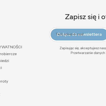
Zapisz się i 
Dołącz do newslettera
Twój adres e-mail
RYWATNOŚCI
Zapisując się, akceptujesz na
Przetwarzanie danych o
probiercze
wiedzi
i
wroty
E