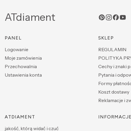
ATdiament
Linki w stopce
PANEL
SKLEP
Logowanie
REGULAMIN
Moje zamówienia
POLITYKA P
Przechowalnia
Cechy i znaki 
Ustawienia konta
Pytania i odpo
Formy płatnośc
Koszt dostawy
Reklamacje i z
ATDIAMENT
INFORMACJ
jakość, którą widać i czuć