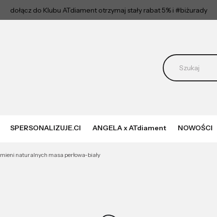
dołącz do Klubu ATdiament otrzymaj stały rabat 5% i #biżurady
SPERSONALIZUJE.CI
ANGELA x ATdiament
NOWOŚCI
amieni naturalnych masa perłowa-biały