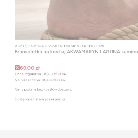
PRODUCENT
A0517_20250417065240
ATDIAMENT SREBRO 925
Bransoletka na kostkę AKWAMARYN LAGUNA kamieni
Cena promocyjna
69,00 zł
Cena regularna:
99,00 zł
-30%
Najniższa cena:
99,00 zł
-30%
Ceny podane bez kosztów dostawy.
Dostępność:
na wyczerpaniu