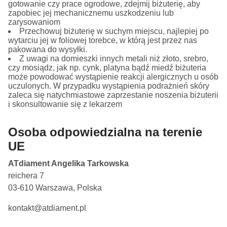
gotowanie czy prace ogrodowe, zdejmij biżuterię, aby
zapobiec jej mechanicznemu uszkodzeniu lub
zarysowaniom
Przechowuj biżuterię w suchym miejscu, najlepiej po
wytarciu jej w foliowej torebce, w którą jest przez nas
pakowana do wysyłki.
Z uwagi na domieszki innych metali niż złoto, srebro,
czy mosiądz, jak np. cynk, platyna bądź miedź biżuteria
może powodować wystąpienie reakcji alergicznych u osób
uczulonych. W przypadku wystąpienia podrażnień skóry
zaleca się natychmiastowe zaprzestanie noszenia biżuterii
i skonsultowanie się z lekarzem
Osoba odpowiedzialna na terenie
UE
ATdiament Angelika Tarkowska
reichera 7
03-610 Warszawa, Polska
kontakt@atdiament.pl