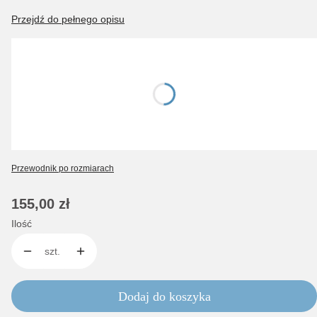
Przejdź do pełnego opisu
Wybierz wariant produktu:
Poszczególne warianty mogą różnić się ceną
*
rozmiar pierścionka
12
14
16
Przewodnik po rozmiarach
Cena
155,00 zł
Ilość
szt.
Dodaj do koszyka